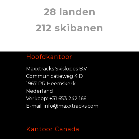
28 landen
212 skibanen
Hoofdkantoor
Maxxtracks Skislopes B.V.
Communicatieweg 4 D
1967 PR Heemskerk
Nederland
Verkoop:
+31 653 242 166
E-mail:
info@maxxtracks.com
Kantoor Canada