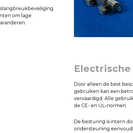
 slangbreukbeveiliging.
nten om lage
 garanderen.
Electrisch
Door alleen de best bes
gebruiken kan een betr
vervaardigd. Alle gebru
de CE- en UL-normen.
De besturing is intern d
ondersteuning eenvoudig 