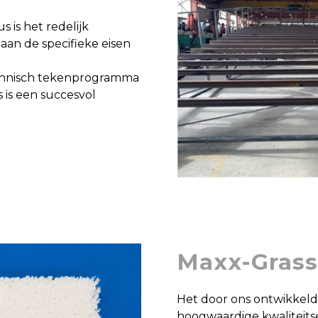
 is het redelijk
an de specifieke eisen
chnisch tekenprogramma
is een succesvol
Maxx-Gras
Het door ons ontwikkeld
hoogwaardige kwaliteits