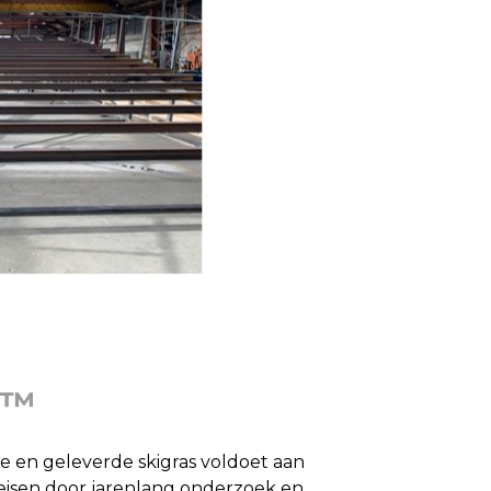
s™
e en geleverde skigras voldoet aan
eisen door jarenlang onderzoek en