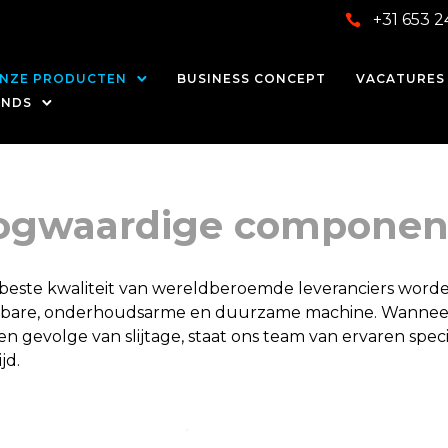
+31 653 2
NZE PRODUCTEN
BUSINESS CONCEPT
VACATURES
ANDS
ogwaardige componen
ste kwaliteit van wereldberoemde leveranciers worden
uwbare, onderhoudsarme en duurzame machine. Wannee
evolge van slijtage, staat ons team van ervaren speciali
jd.